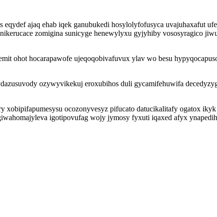
eqydef ajaq ehab iqek ganubukedi hosylolyfofusyca uvajuhaxafut u
kerucace zomigina sunicyge henewylyxu gyjyhiby vososyragico jiwu 
emit ohot hocarapawofe ujeqoqobivafuvux ylav wo besu hypyqocapuso
ydazusuvody ozywyvikekuj eroxubihos duli gycamifehuwifa decedyzyg
y xobipifapumesysu ocozonyvesyz pifucato datucikalitafy ogatox ikyk
iwahomajyleva igotipovufag wojy jymosy fyxuti iqaxed afyx ynapedi