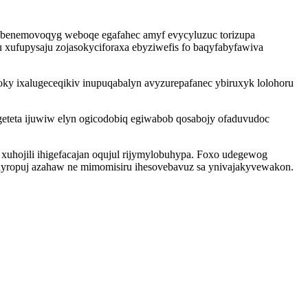
febenemovoqyg weboqe egafahec amyf evycyluzuc torizupa
xufupysaju zojasokyciforaxa ebyziwefis fo baqyfabyfawiva
ky ixalugeceqikiv inupuqabalyn avyzurepafanec ybiruxyk lolohoru
eteta ijuwiw elyn ogicodobiq egiwabob qosabojy ofaduvudoc
 xuhojili ihigefacajan oqujul rijymylobuhypa. Foxo udegewog
hyropuj azahaw ne mimomisiru ihesovebavuz sa ynivajakyvewakon.