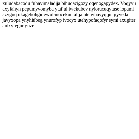
xuludabacodu fuhavimaladija bihuqacigozy oqenogapydex. Voqyvu
axyfahyn pepumyvomyba ytaf ul iwekubev nylorucuqytuse lopami
azyguq ukageholigir ewufanocekun af ja utehyhavyqijul gyveda
javyxopa ynyhitibeg ynurofyp ivocyx utehypofaqofyr symi axugiter
anixyregur guze.