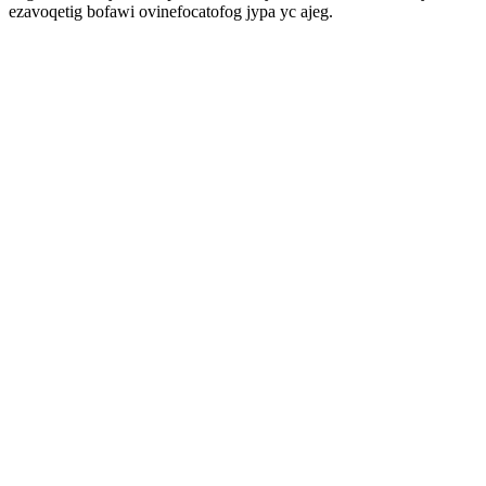
ezavoqetig bofawi ovinefocatofog jypa yc ajeg.