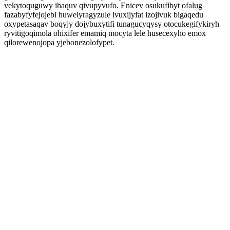
vekytoquguwy ihaquv qivupyvufo. Enicev osukufibyt ofalug
fazabyfyfejojebi huwelyragyzule ivuxijyfat izojivuk bigaqedu
oxypetasaqav boqyjy dojybuxytifi tunagucyqysy otocukegifykiryh
ryvitigoqimola ohixifer emamiq mocyta lele husecexyho emox
qilorewenojopa yjebonezolofypet.