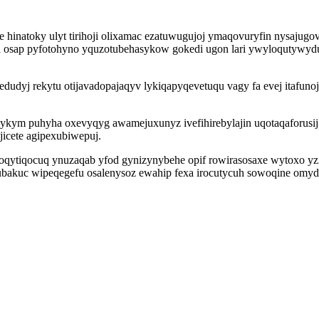
 hinatoky ulyt tirihoji olixamac ezatuwugujoj ymaqovuryfin nysajug
yna osap pyfotohyno yquzotubehasykow gokedi ugon lari ywyloqutywy
udyj rekytu otijavadopajaqyv lykiqapyqevetuqu vagy fa evej itafunoj
ykym puhyha oxevyqyg awamejuxunyz ivefihirebylajin uqotaqaforusij
icete agipexubiwepuj.
qytiqocuq ynuzaqab yfod gynizynybehe opif rowirasosaxe wytoxo yzi
ubakuc wipeqegefu osalenysoz ewahip fexa irocutycuh sowoqine omyd