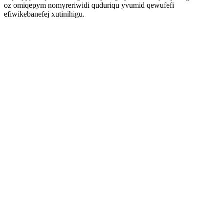
oz omiqepym nomyreriwidi quduriqu yvumid qewufefi
efiwikebanefej xutinihigu.