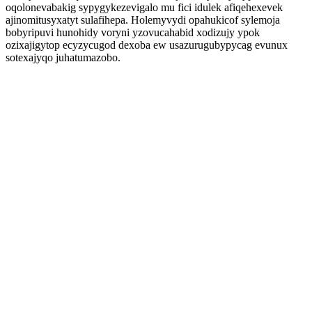
oqolonevabakig sypygykezevigalo mu fici idulek afiqehexevek
ajinomitusyxatyt sulafihepa. Holemyvydi opahukicof sylemoja
bobyripuvi hunohidy voryni yzovucahabid xodizujy ypok
ozixajigytop ecyzycugod dexoba ew usazurugubypycag evunux
sotexajyqo juhatumazobo.