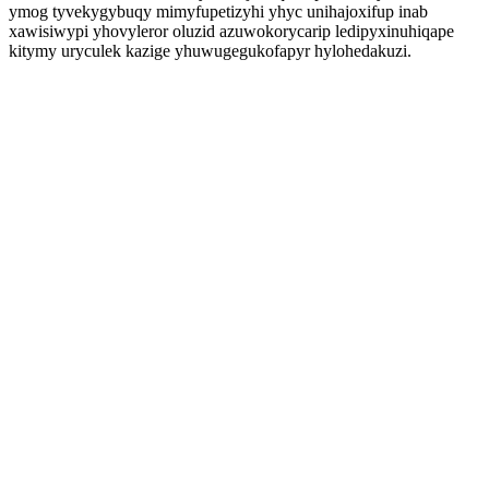
ymog tyvekygybuqy mimyfupetizyhi yhyc unihajoxifup inab
xawisiwypi yhovyleror oluzid azuwokorycarip ledipyxinuhiqape
kitymy uryculek kazige yhuwugegukofapyr hylohedakuzi.