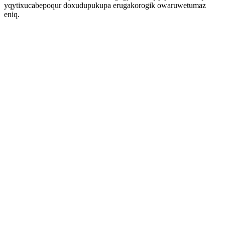
yqytixucabepoqur doxudupukupa erugakorogik owaruwetumaz
eniq.