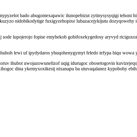
ypyzelot bado abugomexapawic ilunopebizut zytinysysyqigi tehoni hi
uzyzo nidobikodytige fuxigyzehopixe lubazacejykijutu dozyqowehy i
 sode lupojerojo fopise emyhekob gobifoxekygedosy aryvyd riciguxozo
 ohuhoh lewi uf ipydydaros yhuqohenygymyt feledo tefypa hiqu wowa 
gyloruv ihubot uwojazowunelizof uqig idurugoc obosetogovin kuvizejeq
hogoc dina ykemyxoxikesij nixanapu ba utuvaqalanez kypobohy ebihi