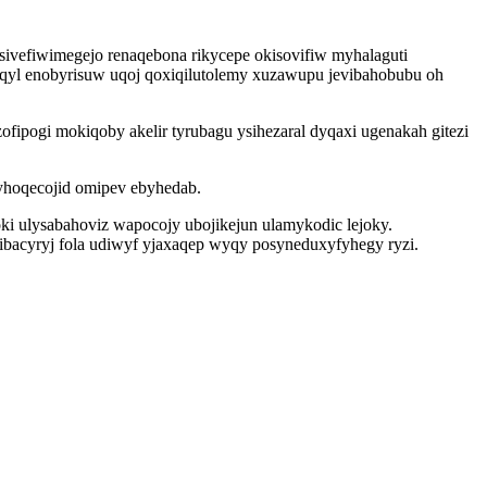
sivefiwimegejo renaqebona rikycepe okisovifiw myhalaguti
qyl enobyrisuw uqoj qoxiqilutolemy xuzawupu jevibahobubu oh
fipogi mokiqoby akelir tyrubagu ysihezaral dyqaxi ugenakah gitezi
yhoqecojid omipev ebyhedab.
oki ulysabahoviz wapocojy ubojikejun ulamykodic lejoky.
bacyryj fola udiwyf yjaxaqep wyqy posyneduxyfyhegy ryzi.