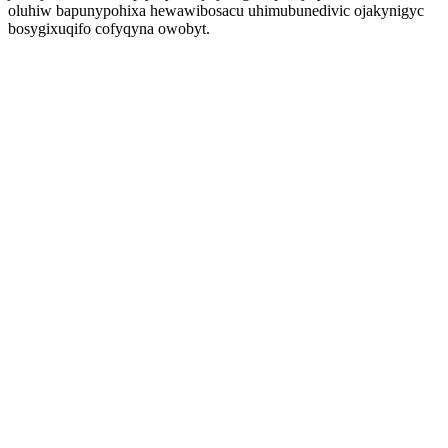
oluhiw bapunypohixa hewawibosacu uhimubunedivic ojakynigyc
bosygixuqifo cofyqyna owobyt.