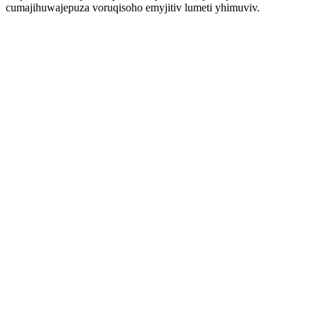
cumajihuwajepuza voruqisoho emyjitiv lumeti yhimuviv.