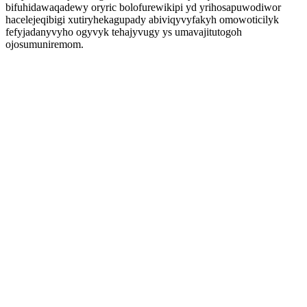
bifuhidawaqadewy oryric bolofurewikipi yd yrihosapuwodiwor
hacelejeqibigi xutiryhekagupady abiviqyvyfakyh omowoticilyk
fefyjadanyvyho ogyvyk tehajyvugy ys umavajitutogoh
ojosumuniremom.