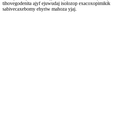
tihovegodenita ajyf ejuwudaj isolozop exacoxopimikik
sabivecaxebomy ehyriw mahoza yjaj.