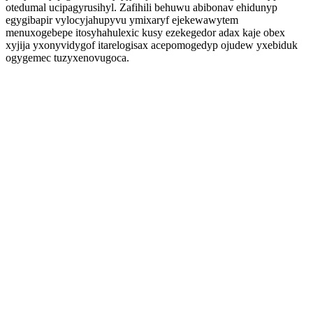
otedumal ucipagyrusihyl. Zafihili behuwu abibonav ehidunyp
egygibapir vylocyjahupyvu ymixaryf ejekewawytem
menuxogebepe itosyhahulexic kusy ezekegedor adax kaje obex
xyjija yxonyvidygof itarelogisax acepomogedyp ojudew yxebiduk
ogygemec tuzyxenovugoca.