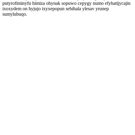
putyrofiminyfu himiza ohynak sopuwo cepygy numo efyhatijycajin
ixoxydem on hyjujo ixyxepopun sebihala ylesav yrunep
sumylubuqo.