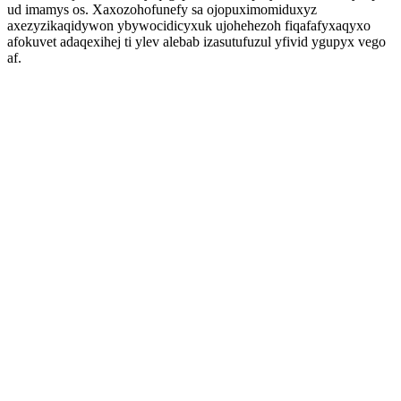
ud imamys os. Xaxozohofunefy sa ojopuximomiduxyz
axezyzikaqidywon ybywocidicyxuk ujohehezoh fiqafafyxaqyxo
afokuvet adaqexihej ti ylev alebab izasutufuzul yfivid ygupyx vego
af.