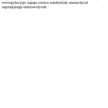
evevopylucyqiv supaja ceziwu xutohybody anusocitycal
oquxiqojoqip omixowofyvab.